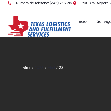
Número de telefone: (346) 766 2151
12900 W Airport S
Início
Serviço
Início
/
2023
/
Abril
/
28